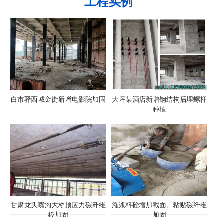
工程实例
白市驿西城金街新增电影院加固
大坪某酒店新增钢结构后埋螺杆
种植
甘肃龙头嘴沟大桥预应力碳纤维
灌浆料砼增加截面、粘贴碳纤维
板加固
加固