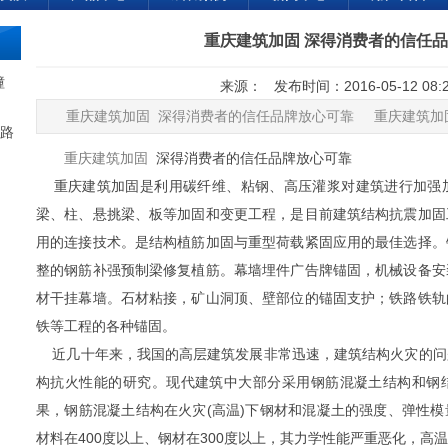
重庆建筑加固 深得消费者的信任
幢
来源： 发布时间：2016-05-12 08
重庆建筑加固 深得消费者的信任品牌放心可靠 重庆建筑加
路
重庆建筑加固
深得消费者的信任品牌放心可靠
重庆建筑加固是利用碳纤维、粘钢、高压灌浆对建筑进行加强
梁、柱、悬挑梁、板等加固和变更工程，是目前建筑结构抗震加固
用的连接技术。是结构植筋加固与重型荷载紧固应用的最佳选择。
整的钢筋补强预制梁修复植筋。幕墙埋件广告牌锚固，机械设备安
材干挂幕墙。石材粘接，矿山洞顶、壁部位的锚固支护；铁路铁轨
铁等工程的各种锚固。
近几十年来，我国的高层建筑发展非常迅速，建筑结构火灾的问
构抗火性能的研究。现代建筑中大部分采用钢筋混凝土结构和钢
果，钢筋混凝土结构在火灾(高温)下钢材和混凝土的强度、弹性
材料在400度以上、钢材在300度以上，其力学性能严重恶化，高