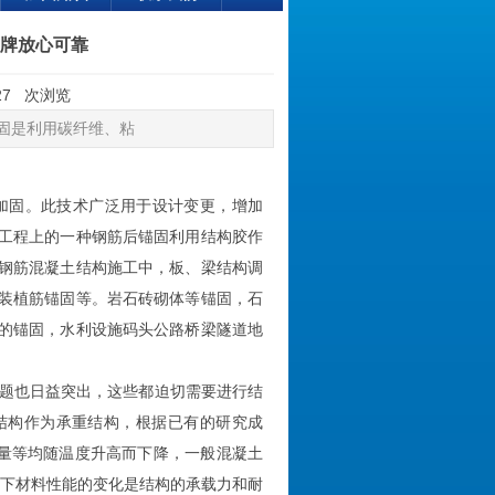
品牌放心可靠
:27 次浏览
固是利用碳纤维、粘
加固。此技术广泛用于设计变更，增加
工程上的一种钢筋后锚固利用结构胶作
钢筋混凝土结构施工中，板、梁结构调
装植筋锚固等。岩石砖砌体等锚固，石
的锚固，水利设施码头公路桥梁隧道地
题也日益突出，这些都迫切需要进行结
结构作为承重结构，根据已有的研究成
模量等均随温度升高而下降，一般混凝土
温下材料性能的变化是结构的承载力和耐